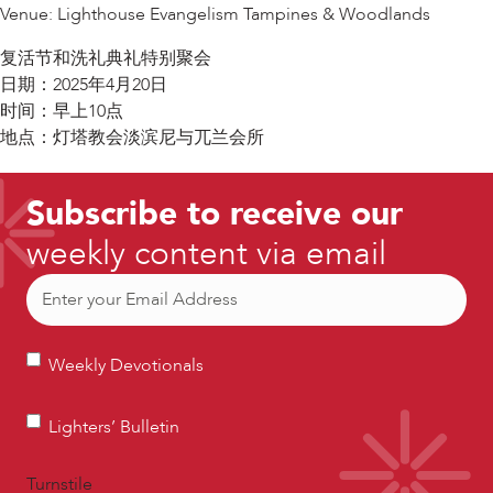
Venue: Lighthouse Evangelism Tampines & Woodlands
复活节和洗礼典礼特别聚会
日期：2025年4月20日
时间：早上10点
地点：灯塔教会淡滨尼与兀兰会所
Subscribe to receive our
weekly content via email
Email
(Required)
Weekly
Weekly Devotionals
Devotionals
Lighters’
Lighters’ Bulletin
Bulletin
Turnstile