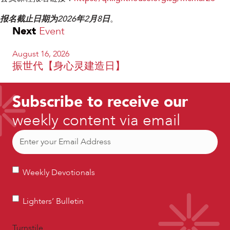
报名截止日期为2026年2月8日
。
Next
Event
August 16, 2026
振世代【身心灵建造日】
Subscribe to receive our
weekly content via email
Email
(Required)
Weekly
Weekly Devotionals
Devotionals
Lighters’
Lighters’ Bulletin
Bulletin
Turnstile