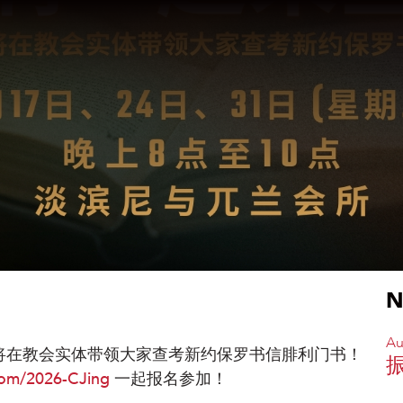
N
Au
师将在教会实体带领大家查考新约保罗书信腓利门书！
.com/2026-CJing
一起报名参加！