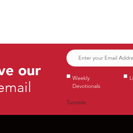
Email
(Required)
ve our
Weekly
Ligh
Weekly
L
email
Devotionals
Bull
Devotionals
Turnstile