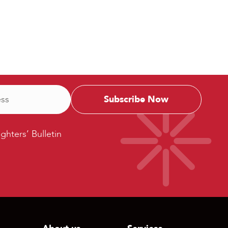
ters’
ighters’ Bulletin
etin