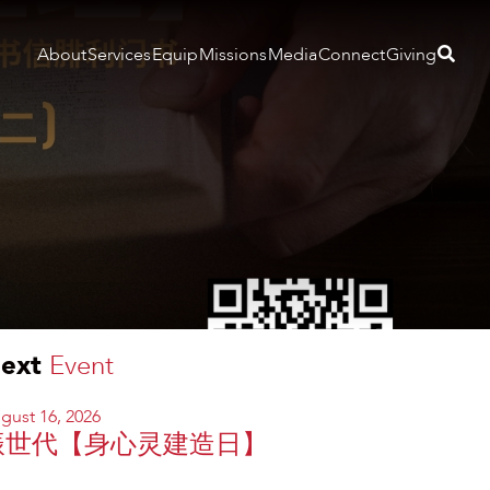
About
Services
Equip
Missions
Media
Connect
Giving
ext
Event
gust 16, 2026
振世代【身心灵建造日】