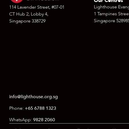
Our Centres
Lighthouse Evan
114 Lavender Street, #07-01
1 Tampines Street
CT Hub 2, Lobby 4,
Singapore 52898
Singapore 338729
info@lighthouse.org.sg
Phone:
+65 6788 1323
WhatsApp:
9828 2060