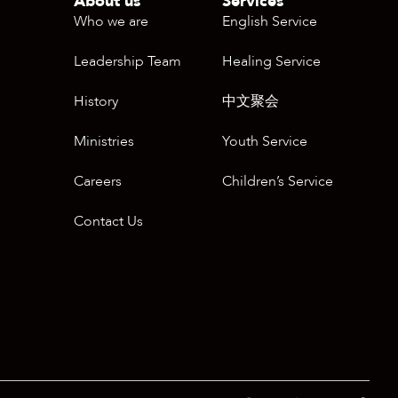
About us
Services
Who we are
English Service
Leadership Team
Healing Service
History
中文聚会
Ministries
Youth Service
Careers
Children’s Service
Contact Us