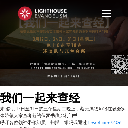
我们一起来查经
来临3月17日至31日的三个星期二晚上，蔡美凤牧师将在教会实
体带领大家查考新约保罗书信腓利门书！
呼吁各位领袖带领组员，扫描二维码或通过
tinyurl.com/2026-