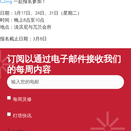
CJing
一起报名参加！
日期：3月17日、24日、31日（星期二）
时间：晚上8点至10点
地点：淡滨尼与兀兰会所
报名截止日期：3月8日
订阅以通过电子邮件接收我们
的每周内容
电
子
邮
每
件
每周灵修
周
(Required)
灵
灯
灯塔快讯
修
塔
快