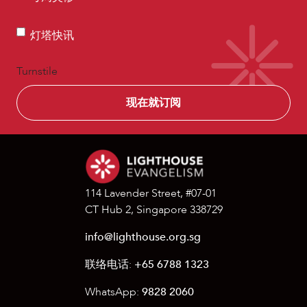
周
(Required)
灵
灯
灯塔快讯
修
塔
快
Turnstile
讯
114 Lavender Street, #07-01
CT Hub 2, Singapore 338729
info@lighthouse.org.sg
联络电话:
+65 6788 1323
WhatsApp:
9828 2060