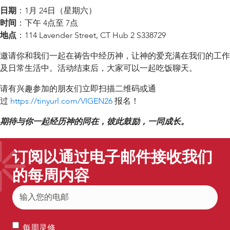
日期
：1月 24日（星期六）
时间
：下午 4点至 7点
地点
：114 Lavender Street, CT Hub 2 S338729
邀请你和我们一起在祷告中经历神，让神的爱充满在我们的工作
及日常生活中。活动结束后，大家可以一起吃饭聊天。
请有兴趣参加的朋友们立即扫描二维码或通
过
https://tinyurl.com/VIGEN26
报名！
期待与你一起经历神的同在，彼此鼓励，一同成长。
订阅以通过电子邮件接收我们
的每周内容
电
子
邮
每
件
每周灵修