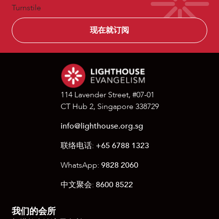
快
Turnstile
讯
114 Lavender Street, #07-01
CT Hub 2, Singapore 338729
info@lighthouse.org.sg
联络电话:
+65 6788 1323
WhatsApp:
9828 2060
中文聚会:
8600 8522
我们的会所