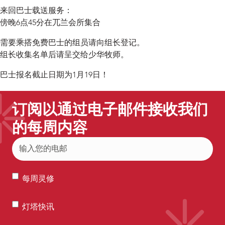
来回巴士载送服务：
傍晚6点45分在兀兰会所集合
需要乘搭免费巴士的组员请向组长登记。
组长收集名单后请呈交给少华牧师。
巴士报名截止日期为1月19日！
订阅以通过电子邮件接收我们
的每周内容
电
子
邮
每
件
每周灵修
周
(Required)
灵
灯
灯塔快讯
修
塔